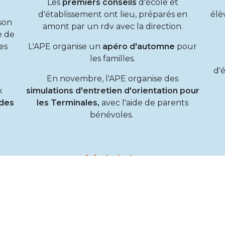
Les
premiers conseils
d'école et
d'établissement ont lieu, préparés en
élè
 son
amont par un rdv avec la direction.
e de
es
L'APE organise un
apéro d'automne
pour
les familles.
d'
En novembre, l'APE organise des
x
simulations d'entretien d'orientation pour
des
les Terminales,
avec l'aide de parents
bénévoles.
Mai-Juin
es
Les
troisièmes et derniers conseils
d'école
L
s en
et d'établissement ont lieu.
suj
L'APE organise la
Fête de l'école
pour les
ien
primaires fin juin, avec de nombreux
Gr