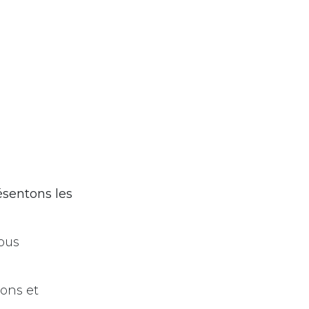
ésentons les
nous
ons et