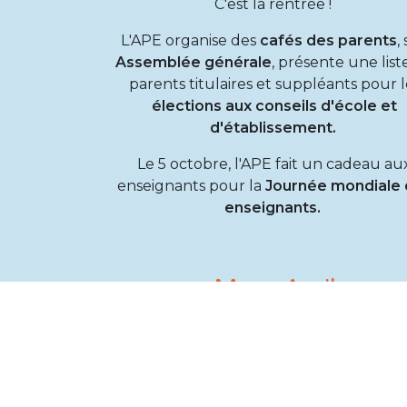
C'est la rentrée !
L'APE organise des
cafés des parents
,
Assemblée générale
, présente une list
parents titulaires et suppléants pour l
élections aux conseils d'école et
d'établissement.
Le 5 octobre, l'APE fait un cadeau au
enseignants pour la
Journée mondiale 
enseignants.
Mars-Avril
En avril, l'APE participe aux
Olympiad
organisées par l'école pour les primaire
offrant un goûter.
L'APE organise une
simulation d'entret