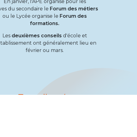
En janvier, l'APE organise pour les
ves du secondaire le
Forum des métiers
ou le Lycée organise le
Forum des
formations.
Les
deuxièmes conseils
d'école et
établissement ont généralement lieu en
février ou mars.
Toute l'année
'APE est à
l'écoute
des parents sur des
ets collectifs et se fait leur
relais
auprès
de l'établissement.
âce à la Fédération
des établissements