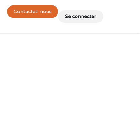
Contactez-nous
es
🇬🇧 English
🇫🇷 Français
Se connecter