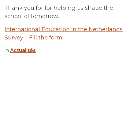
Thank you for for helping us shape the
school of tomorrow,
International Education in the Netherlands
Survey – Fill the form
in
Actualités
Lire suivant
Fête de l'école 2026
: joyeuse, sportive,