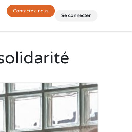
Contactez-nous
es
🇬🇧 English
🇫🇷 Français
Se connecter
olidarité