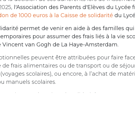
2025,
l'Association des Parents d'Elèves du Lycée f
on de 1000 euros à la Caisse de solidarité
du Lycé
lidarité permet de venir en aide à des familles qu
 temporaires pour assumer des frais liés à la vie sco
ée Vincent van Gogh de La Haye-Amsterdam.
tionnelles peuvent être attribuées pour faire fac
e de frais alimentaires ou de transport ou de séjou
oyages scolaires), ou encore, à l’achat de matéri
ou manuels scolaires.
ormations sur la Caisse de solidarité, vous pouvez 
sulter le
formulaire de demande
.