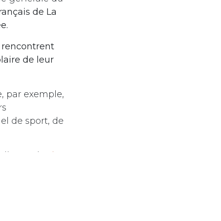
rançais de La
e.
i rencontrent
laire de leur
e, par exemple,
rs
el de sport, de
aller sur le
site