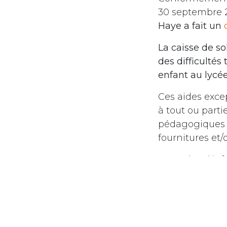
30 septembre 
Haye a fait un
d
La caisse de so
des difficultés
enfant au lyc
Ces aides excep
à tout ou parti
pédagogiques (v
fournitures et/
Pour plus d'inf
du lycée
et con
in
Actualités