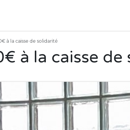
Adhérer
Papeterie
À cran-Écran
Actualités
Liens util
 à la caisse de solidarité
 à la caisse de s