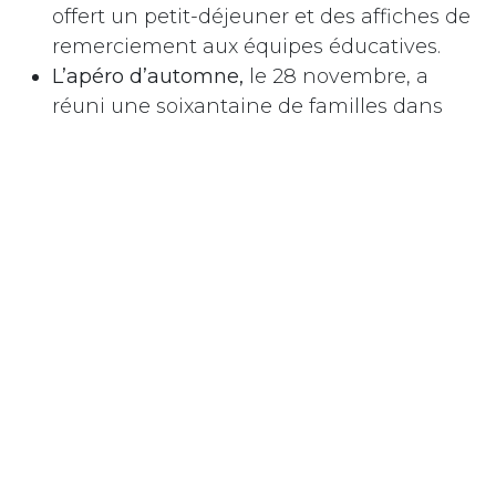
offert un petit-déjeuner et des affiches de
remerciement aux équipes éducatives.
L’apéro d’automne,
le 28 novembre, a
réuni une soixantaine de familles dans
une ambiance chaleureuse.
En décembre, nous avons offert plusieurs
cadeaux aux enseignants et personnels
administratifs dans l’esprit des
calendriers
de l’Avent.
En avril, un
goûter festif
a été offert aux
enfants du primaire participant aux
Olympiades.
Et pour clore l’année, l’APE a mené
l’organisation de la
fête de l’école
du 20
juin, avec l’aide précieuse d’une
soixantaine de parents et d’élèves
bénévoles.