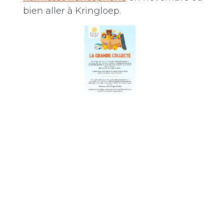
bien aller à Kringloep.
Merci à Maylis pour les belles affiches, en
collaboration avec Faustine pour la
communication, ainsi que Carol-Anne, Marie,
Amélie et Elsa pour le comité d'organisation
de la fête.
Au plaisir de faire la fête ensemble !
L’équipe de l’Association des Parents d’Elèves